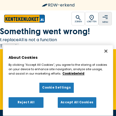
RDW-erkend
open
open
ZOEKEN
LOKETTEN
MENU
Ga naar de homepagina
Something went wrong!
t.replaceAll is not a function
Try again
About Cookies
Vind een Kentekenloket in de buurt!
By clicking “Accept All Cookies”, you agree to the storing of cookies
on your device to enhance site navigation, analyze site usage,
and assist in our marketing efforts.
Cookiebeleid
Zoeken
Cookie Settings
Toon alleen geopende loketten
Reject All
Accept All Cookies