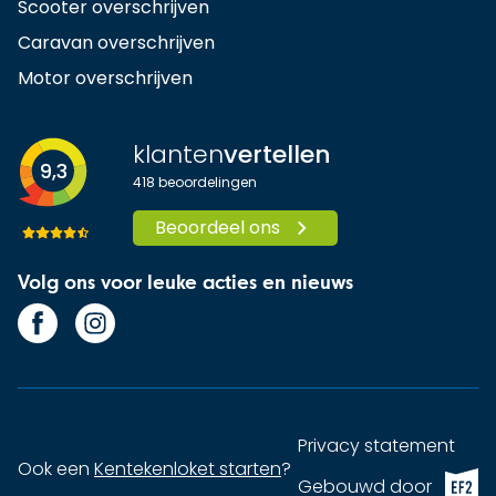
Scooter overschrijven
Caravan overschrijven
Motor overschrijven
klanten
vertellen
9,3
418
beoordelingen
Beoordeel ons
Volg ons voor leuke acties en nieuws
Privacy statement
Ook een
Kentekenloket starten
?
EF2 (op
Gebouwd door