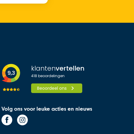
klanten
vertellen
9,3
418
beoordelingen
Beoordeel ons
Volg ons voor leuke acties en nieuws