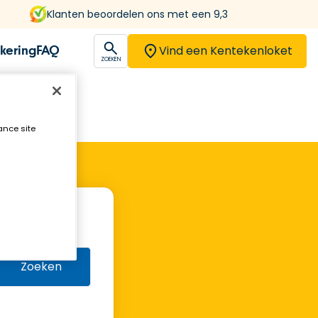
Klanten beoordelen ons met een 9,3
Vind een Kentekenloket
kering
FAQ
open
ZOEKEN
ance site
Zoeken