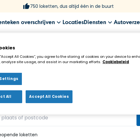
750 loketten, dus altijd één in de buurt
enteken overschrijven
Locaties
Diensten
Autoverze
ookies
 “Accept All Cookies”, you agree to the storing of cookies on your device to enh
 analyze site usage, and assist in our marketing efforts.
Cookiebeleid
Settings
ekenloket in de buurt!
ct All
Accept All Cookies
vonden
eopende loketten