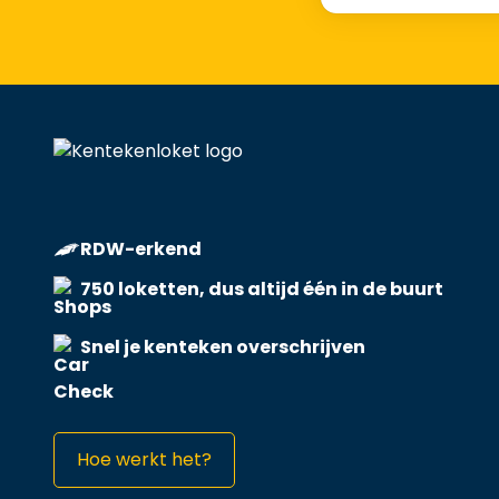
RDW-erkend
750 loketten, dus altijd één in de buurt
Snel je kenteken overschrijven
Hoe werkt het?