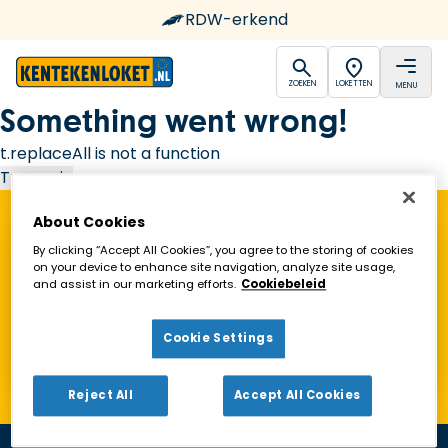
RDW-erkend
open
open
ZOEKEN
LOKETTEN
MENU
Ga naar de homepagina
Something went wrong!
t.replaceAll is not a function
Try again
About Cookies
Vind een Kentekenloket in de buurt!
By clicking “Accept All Cookies”, you agree to the storing of cookies
on your device to enhance site navigation, analyze site usage,
and assist in our marketing efforts.
Cookiebeleid
Zoeken
Cookie Settings
Toon alleen geopende loketten
Reject All
Accept All Cookies