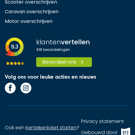
Scooter overschrijven
Caravan overschrijven
Motor overschrijven
klanten
vertellen
9,3
418
beoordelingen
Beoordeel ons
Volg ons voor leuke acties en nieuws
Privacy statement
Ook een
Kentekenloket starten
?
EF2 (op
Gebouwd door