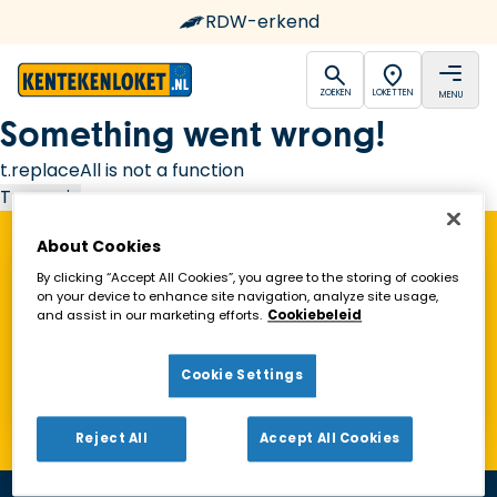
RDW-erkend
open
open
ZOEKEN
LOKETTEN
MENU
Ga naar de homepagina
Something went wrong!
t.replaceAll is not a function
Try again
About Cookies
Vind een Kentekenloket in de buurt!
By clicking “Accept All Cookies”, you agree to the storing of cookies
on your device to enhance site navigation, analyze site usage,
and assist in our marketing efforts.
Cookiebeleid
Zoeken
Cookie Settings
Toon alleen geopende loketten
Reject All
Accept All Cookies