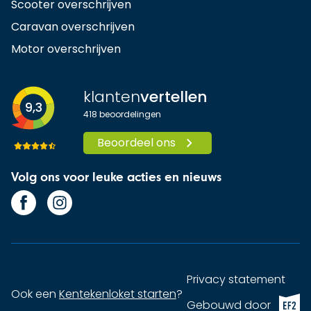
Scooter overschrijven
Caravan overschrijven
Motor overschrijven
klanten
vertellen
9,3
418
beoordelingen
Beoordeel ons
Volg ons voor leuke acties en nieuws
Privacy statement
Ook een
Kentekenloket starten
?
EF2 (op
Gebouwd door