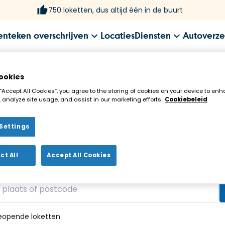
750 loketten, dus altijd één in de buurt
enteken overschrijven
Locaties
Diensten
Autoverze
ookies
 “Accept All Cookies”, you agree to the storing of cookies on your device to enh
 analyze site usage, and assist in our marketing efforts.
Cookiebeleid
Settings
ekenloket in de buurt!
ct All
Accept All Cookies
vonden
eopende loketten