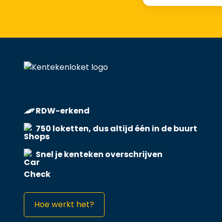
RDW-erkend
750 loketten, dus altijd één in de buurt
Snel je kenteken overschrijven
Hoe werkt het?