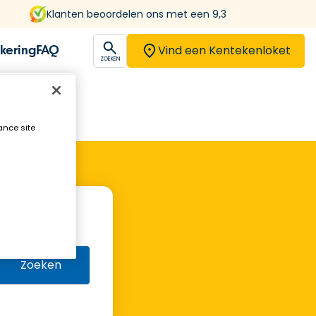
Klanten beoordelen ons met een 9,3
Vind een Kentekenloket
kering
FAQ
open
ZOEKEN
ance site
Zoeken