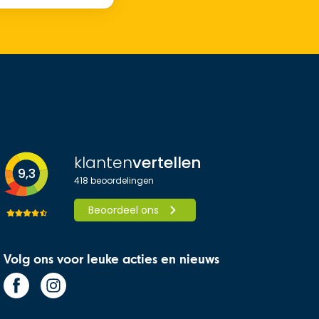
klanten
vertellen
9,3
418
beoordelingen
Beoordeel ons
Volg ons voor leuke acties en nieuws