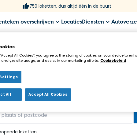
750 loketten, dus altijd één in de buurt
enteken overschrijven
Locaties
Diensten
Autoverze
ookies
 “Accept All Cookies”, you agree to the storing of cookies on your device to enh
 analyze site usage, and assist in our marketing efforts.
Cookiebeleid
Settings
ekenloket in de buurt!
ct All
Accept All Cookies
vonden
eopende loketten