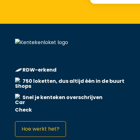
RDW-erkend
750 loketten, dus altijd één in de buurt
Snel je kenteken overschrijven
Hoe werkt het?