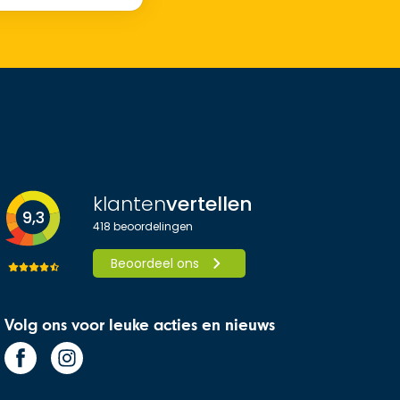
klanten
vertellen
9,3
418
beoordelingen
Beoordeel ons
Volg ons voor leuke acties en nieuws