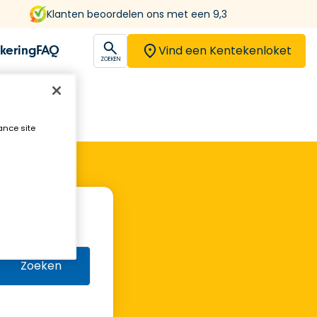
Klanten beoordelen ons met een 9,3
Vind een Kentekenloket
kering
FAQ
open
ZOEKEN
ance site
Zoeken