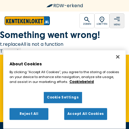
RDW-erkend
open
open
ZOEKEN
LOKETTEN
MENU
Ga naar de homepagina
Something went wrong!
t.replaceAll is not a function
Try again
About Cookies
Vind een Kentekenloket in de buurt!
By clicking “Accept All Cookies”, you agree to the storing of cookies
on your device to enhance site navigation, analyze site usage,
and assist in our marketing efforts.
Cookiebeleid
Zoeken
Cookie Settings
Toon alleen geopende loketten
Reject All
Accept All Cookies