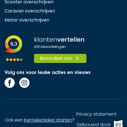
Scooter overschrijven
Caravan overschrijven
Motor overschrijven
klanten
vertellen
9,3
418
beoordelingen
Beoordeel ons
Volg ons voor leuke acties en nieuws
Privacy statement
Ook een
Kentekenloket starten
?
EF2 (op
Gebouwd door