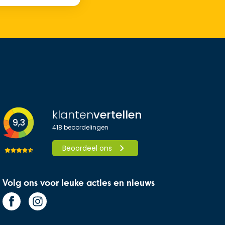
klanten
vertellen
9,3
418
beoordelingen
Beoordeel ons
Volg ons voor leuke acties en nieuws