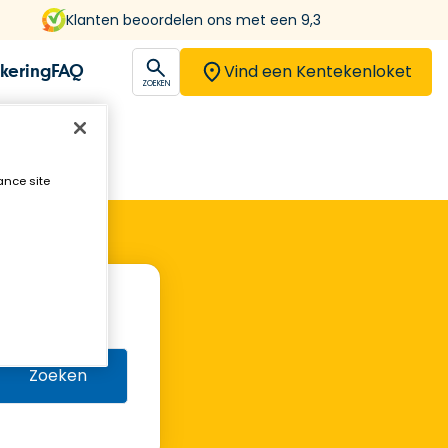
Klanten beoordelen ons met een 9,3
Vind een Kentekenloket
kering
FAQ
open
ZOEKEN
ance site
Zoeken