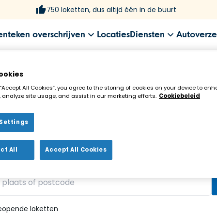
750 loketten, dus altijd één in de buurt
enteken overschrijven
Locaties
Diensten
Autoverze
ookies
 “Accept All Cookies”, you agree to the storing of cookies on your device to enh
 analyze site usage, and assist in our marketing efforts.
Cookiebeleid
Settings
ekenloket in de buurt!
ct All
Accept All Cookies
vonden
eopende loketten