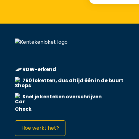
RDW-erkend
750 loketten, dus altijd één in de buurt
Snel je kenteken overschrijven
Hoe werkt het?