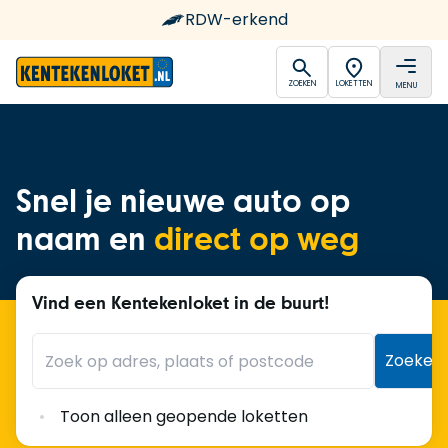
RDW-erkend
open
open
ZOEKEN
LOKETTEN
MENU
Ga naar de homepagina
Snel je nieuwe auto op
naam en
direct op weg
Vind een Kentekenloket in de buurt!
Zoeken
Toon alleen geopende loketten