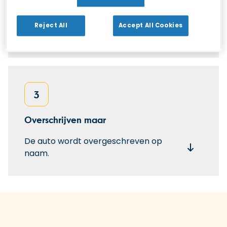
Naar het Kentekenloket
Spreek af bij een Kentekenloket bij
Reject All
Accept All Cookies
jou in de buurt.
3
Overschrijven maar
De auto wordt overgeschreven op
naam.