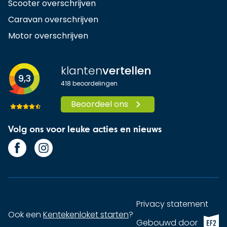
Scooter overschrijven
Caravan overschrijven
Motor overschrijven
klanten
vertellen
9,3
418
beoordelingen
Beoordeel ons
Volg ons voor leuke acties en nieuws
Privacy statement
Ook een
Kentekenloket starten
?
EF2 (op
Gebouwd door