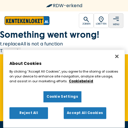
RDW-erkend
open
open
ZOEKEN
LOKETTEN
MENU
Ga naar de homepagina
Something went wrong!
t.replaceAll is not a function
Try again
About Cookies
Vind een Kentekenloket in de buurt!
By clicking “Accept All Cookies”, you agree to the storing of cookies
on your device to enhance site navigation, analyze site usage,
and assist in our marketing efforts.
Cookiebeleid
Zoeken
Cookie Settings
Toon alleen geopende loketten
Reject All
Accept All Cookies