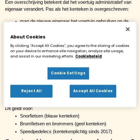
Een overschrijving betekent dat het voertuig 
administratief van 
eigenaar verandert
. Pas als het kenteken is overgeschreven:
mag de nieuwe eigenaar het voertuig gebruiken op de 
weg,
About Cookies
is hij/zij verantwoordelijk voor verzekering, belasting en 
boetes,
By clicking “Accept All Cookies”, you agree to the storing of cookies
on your device to enhance site navigation, analyze site usage,
én is de vorige eigenaar juridisch gevrijwaard.
and assist in our marketing efforts.
Cookiebeleid
Je moet de scooter of brommer overschrijven bij:
Cookie Settings
Verkoop of aankoop (particulier of dealer)
Invoer van een voertuig uit het buitenland
Reject All
Accept All Cookies
Overdracht binnen familie (bijv. als ouder aan kind)
Verlies of diefstal gevolgd door herregistratie
Dit geldt voor:
Snorfietsen
 (blauw kenteken)
Bromfietsen en brommers
 (geel kenteken)
Speedpedelecs
 (kentekenplichtig sinds 2017)