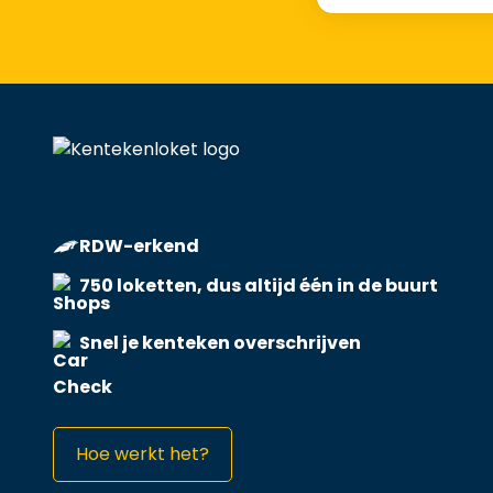
RDW-erkend
750 loketten, dus altijd één in de buurt
Snel je kenteken overschrijven
Hoe werkt het?