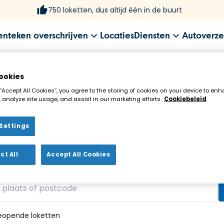
750 loketten, dus altijd één in de buurt
enteken overschrijven
Locaties
Diensten
Autoverze
ookies
 “Accept All Cookies”, you agree to the storing of cookies on your device to enh
 analyze site usage, and assist in our marketing efforts.
Cookiebeleid
Settings
ekenloket in de buurt!
ct All
Accept All Cookies
vonden
eopende loketten