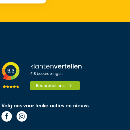
klanten
vertellen
9,3
418
beoordelingen
Beoordeel ons
Volg ons voor leuke acties en nieuws