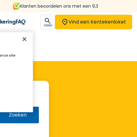
Klanten beoordelen ons met een 9,3
Vind een Kentekenloket
kering
FAQ
open
ZOEKEN
ance site
Zoeken