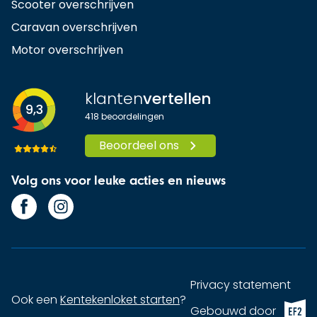
Scooter overschrijven
Caravan overschrijven
Motor overschrijven
klanten
vertellen
9,3
418
beoordelingen
Beoordeel ons
Volg ons voor leuke acties en nieuws
Privacy statement
Ook een
Kentekenloket starten
?
EF2 (op
Gebouwd door