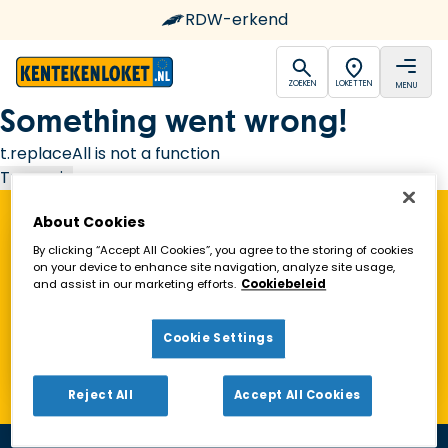
RDW-erkend
open
open
ZOEKEN
LOKETTEN
MENU
Ga naar de homepagina
Something went wrong!
t.replaceAll is not a function
Try again
About Cookies
Vind een Kentekenloket in de buurt!
By clicking “Accept All Cookies”, you agree to the storing of cookies
on your device to enhance site navigation, analyze site usage,
and assist in our marketing efforts.
Cookiebeleid
Zoeken
Cookie Settings
Toon alleen geopende loketten
Reject All
Accept All Cookies