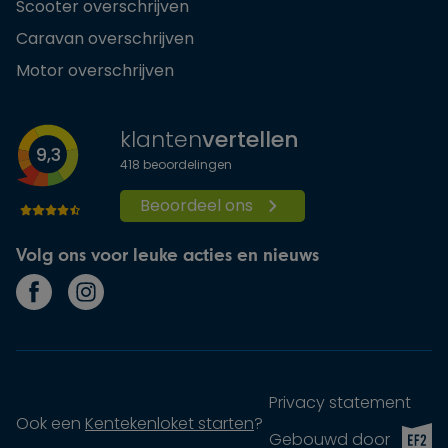
Scooter overschrijven
Caravan overschrijven
Motor overschrijven
klanten
vertellen
9,3
418
beoordelingen
Beoordeel ons
Volg ons voor leuke acties en nieuws
Privacy statement
Ook een
Kentekenloket starten
?
EF2 (op
Gebouwd door