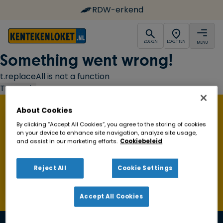
RDW-erkend
open
open
ZOEKEN
LOKETTEN
MENU
Ga naar de homepagina
Something went wrong!
t.replaceAll is not a function
Try again
About Cookies
Vind een Kentekenloket in de buurt!
By clicking “Accept All Cookies”, you agree to the storing of cookies
on your device to enhance site navigation, analyze site usage,
and assist in our marketing efforts.
Cookiebeleid
Zoeken
Reject All
Cookie Settings
Toon alleen geopende loketten
Accept All Cookies