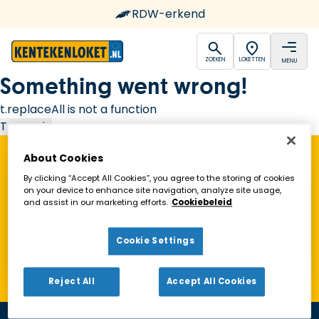
RDW-erkend
open
open
ZOEKEN
LOKETTEN
MENU
Ga naar de homepagina
Something went wrong!
t.replaceAll is not a function
Try again
About Cookies
Vind een Kentekenloket in de buurt!
By clicking “Accept All Cookies”, you agree to the storing of cookies
on your device to enhance site navigation, analyze site usage,
and assist in our marketing efforts.
Cookiebeleid
Zoeken
Cookie Settings
Toon alleen geopende loketten
Reject All
Accept All Cookies