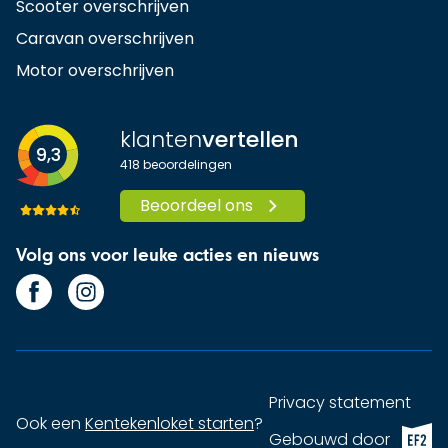
Scooter overschrijven
Caravan overschrijven
Motor overschrijven
klanten
vertellen
9,3
418
beoordelingen
Beoordeel ons
Volg ons voor leuke acties en nieuws
Privacy statement
Ook een
Kentekenloket starten
?
EF2 (op
Gebouwd door