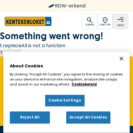
RDW-erkend
open
open
ZOEKEN
LOKETTEN
MENU
Ga naar de homepagina
Something went wrong!
t.replaceAll is not a function
Try again
About Cookies
Vind een Kentekenloket in de buurt!
By clicking “Accept All Cookies”, you agree to the storing of cookies
on your device to enhance site navigation, analyze site usage,
and assist in our marketing efforts.
Cookiebeleid
Zoeken
Cookie Settings
Toon alleen geopende loketten
Reject All
Accept All Cookies