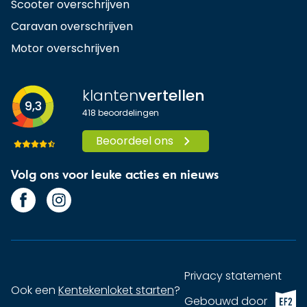
Scooter overschrijven
Caravan overschrijven
Motor overschrijven
klanten
vertellen
9,3
418
beoordelingen
Beoordeel ons
Volg ons voor leuke acties en nieuws
Privacy statement
Ook een
Kentekenloket starten
?
EF2 (op
Gebouwd door