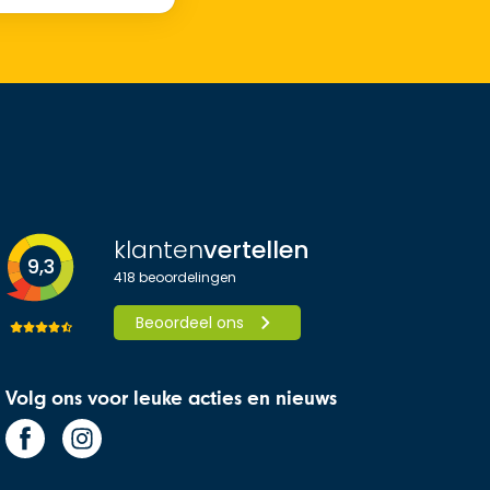
klanten
vertellen
9,3
418
beoordelingen
Beoordeel ons
Volg ons voor leuke acties en nieuws