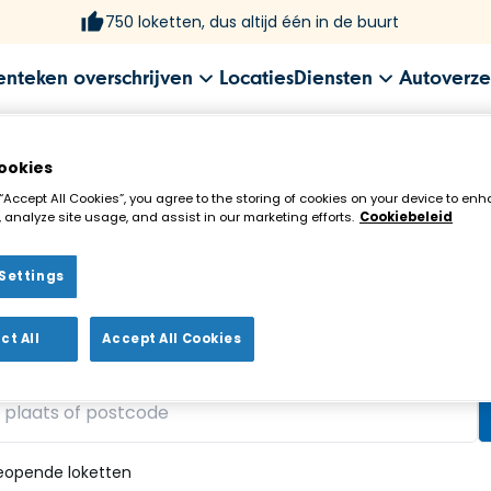
750 loketten, dus altijd één in de buurt
enteken overschrijven
Locaties
Diensten
Autoverze
ookies
 “Accept All Cookies”, you agree to the storing of cookies on your device to enh
 analyze site usage, and assist in our marketing efforts.
Cookiebeleid
Settings
ekenloket in de buurt!
ct All
Accept All Cookies
vonden
eopende loketten