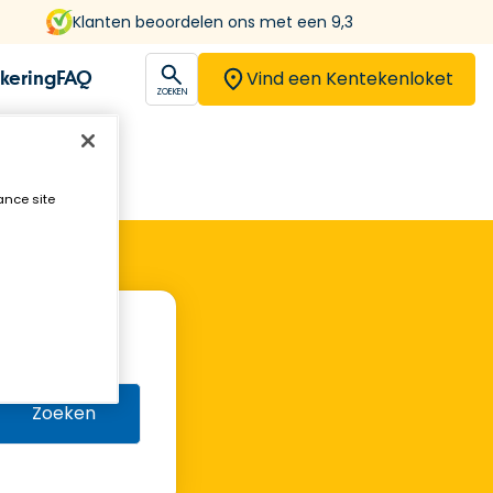
Klanten beoordelen ons met een 9,3
Vind een Kentekenloket
kering
FAQ
open
ZOEKEN
ance site
Zoeken