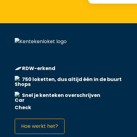
RDW-erkend
750 loketten, dus altijd één in de buurt
Snel je kenteken overschrijven
Hoe werkt het?