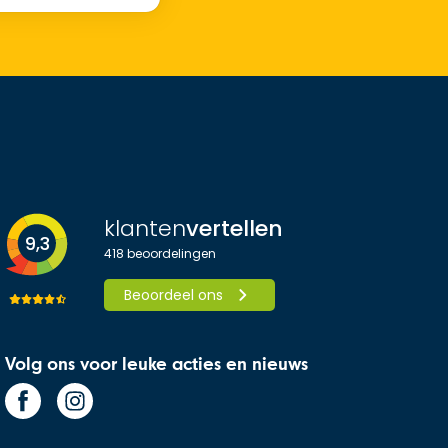
klanten
vertellen
9,3
418
beoordelingen
Beoordeel ons
Volg ons voor leuke acties en nieuws