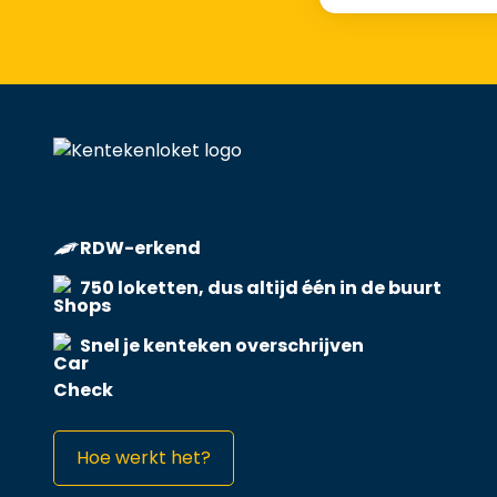
RDW-erkend
750 loketten, dus altijd één in de buurt
Snel je kenteken overschrijven
Hoe werkt het?