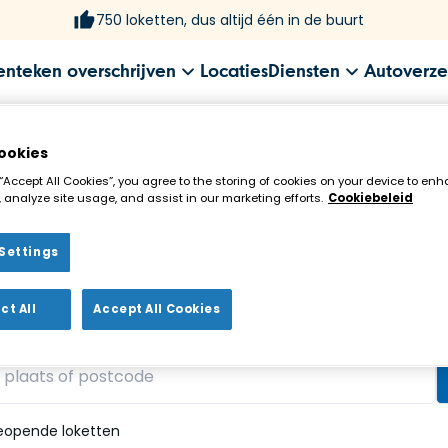
750 loketten, dus altijd één in de buurt
enteken overschrijven
Locaties
Diensten
Autoverze
ookies
 “Accept All Cookies”, you agree to the storing of cookies on your device to enh
 analyze site usage, and assist in our marketing efforts.
Cookiebeleid
Settings
ekenloket in de buurt!
ct All
Accept All Cookies
vonden
eopende loketten