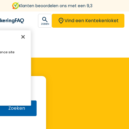
Klanten beoordelen ons met een 9,3
Vind een Kentekenloket
kering
FAQ
open
ZOEKEN
ance site
Zoeken