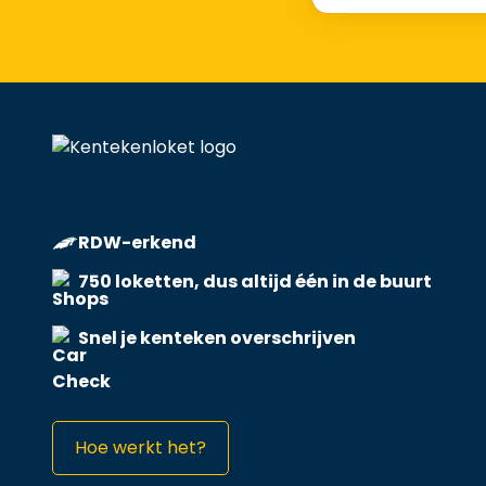
RDW-erkend
750 loketten, dus altijd één in de buurt
Snel je kenteken overschrijven
Hoe werkt het?