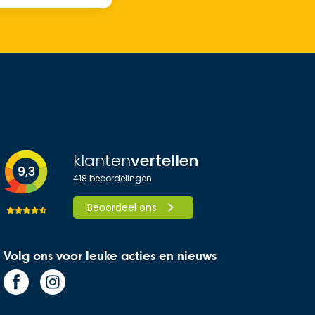
klanten
vertellen
9,3
418
beoordelingen
Beoordeel ons
Volg ons voor leuke acties en nieuws