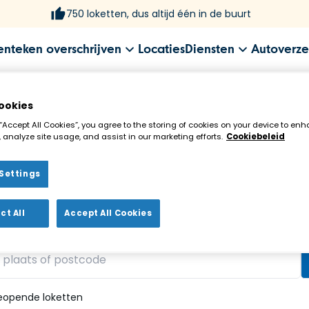
750 loketten, dus altijd één in de buurt
enteken overschrijven
Locaties
Diensten
Autoverze
ookies
 “Accept All Cookies”, you agree to the storing of cookies on your device to enh
 analyze site usage, and assist in our marketing efforts.
Cookiebeleid
Settings
ekenloket in de buurt!
ct All
Accept All Cookies
vonden
eopende loketten