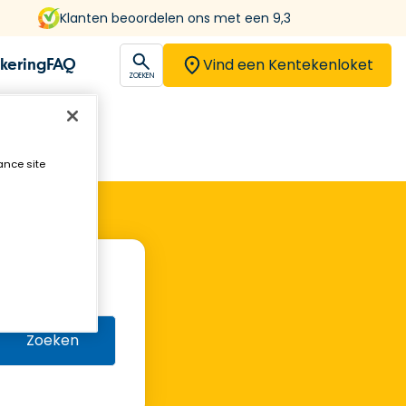
Klanten beoordelen ons met een 9,3
Vind een Kentekenloket
kering
FAQ
open
ZOEKEN
ance site
Zoeken