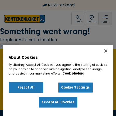
RDW-erkend
open
open
ZOEKEN
LOKETTEN
MENU
Ga naar de homepagina
Something went wrong!
t.replaceAll is not a function
Try again
About Cookies
Vind een Kentekenloket in de buurt!
By clicking “Accept All Cookies”, you agree to the storing of cookies
on your device to enhance site navigation, analyze site usage,
and assist in our marketing efforts.
Cookiebeleid
Zoeken
Reject All
Cookie Settings
Toon alleen geopende loketten
Accept All Cookies