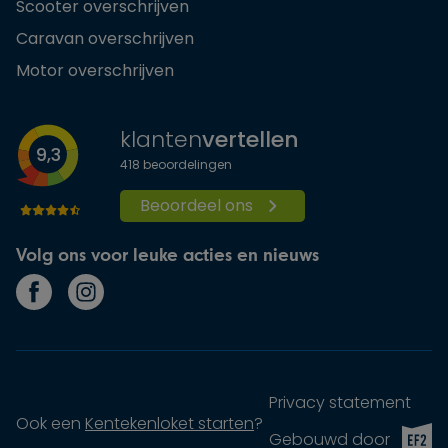
Scooter overschrijven
Caravan overschrijven
Motor overschrijven
klanten
vertellen
9,3
418
beoordelingen
Beoordeel ons
Volg ons voor leuke acties en nieuws
Privacy statement
Ook een
Kentekenloket starten
?
EF2 (op
Gebouwd door