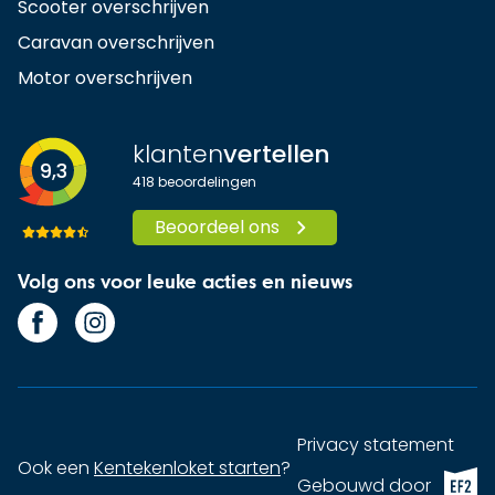
Scooter overschrijven
Caravan overschrijven
Motor overschrijven
klanten
vertellen
9,3
418
beoordelingen
Beoordeel ons
Volg ons voor leuke acties en nieuws
Privacy statement
Ook een
Kentekenloket starten
?
EF2 (op
Gebouwd door