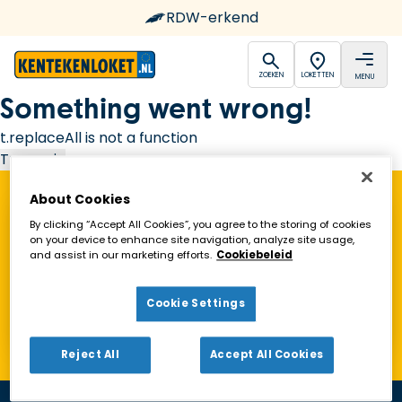
RDW-erkend
open
open
ZOEKEN
LOKETTEN
MENU
Ga naar de homepagina
Something went wrong!
t.replaceAll is not a function
Try again
About Cookies
Vind een Kentekenloket in de buurt!
By clicking “Accept All Cookies”, you agree to the storing of cookies
on your device to enhance site navigation, analyze site usage,
and assist in our marketing efforts.
Cookiebeleid
Zoeken
Cookie Settings
Toon alleen geopende loketten
Reject All
Accept All Cookies