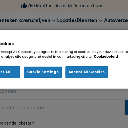
750 loketten, dus altijd één in de buurt
enteken overschrijven
Locaties
Diensten
Autoverze
ookies
 “Accept All Cookies”, you agree to the storing of cookies on your device to enh
 analyze site usage, and assist in our marketing efforts.
Cookiebeleid
ct All
Cookie Settings
Accept All Cookies
ekenloket in de buurt!
vonden
eopende loketten