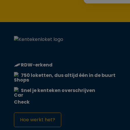
RDW-erkend
750 loketten, dus altijd één in de buurt
Snel je kenteken overschrijven
Hoe werkt het?