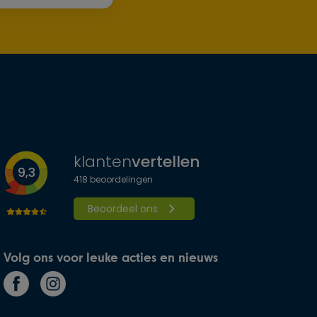
klanten
vertellen
9,3
418
beoordelingen
Beoordeel ons
Volg ons voor leuke acties en nieuws