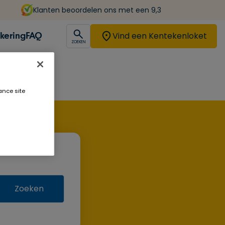
Klanten beoordelen ons met een 9,3
Vind een Kentekenloket
kering
FAQ
open
ZOEKEN
ance site
Zoeken