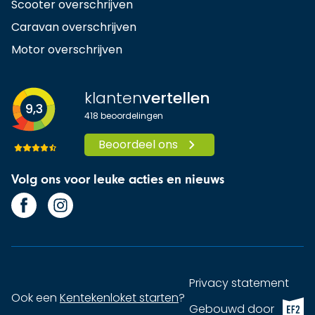
Scooter overschrijven
Caravan overschrijven
Motor overschrijven
klanten
vertellen
9,3
418
beoordelingen
Beoordeel ons
Volg ons voor leuke acties en nieuws
Privacy statement
Ook een
Kentekenloket starten
?
EF2 (op
Gebouwd door