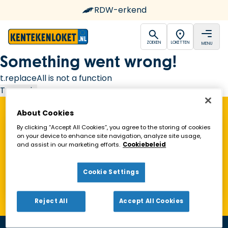
RDW-erkend
open
open
ZOEKEN
LOKETTEN
MENU
Ga naar de homepagina
Something went wrong!
t.replaceAll is not a function
Try again
About Cookies
Vind een Kentekenloket in de buurt!
By clicking “Accept All Cookies”, you agree to the storing of cookies
on your device to enhance site navigation, analyze site usage,
and assist in our marketing efforts.
Cookiebeleid
Zoeken
Cookie Settings
Toon alleen geopende loketten
Reject All
Accept All Cookies