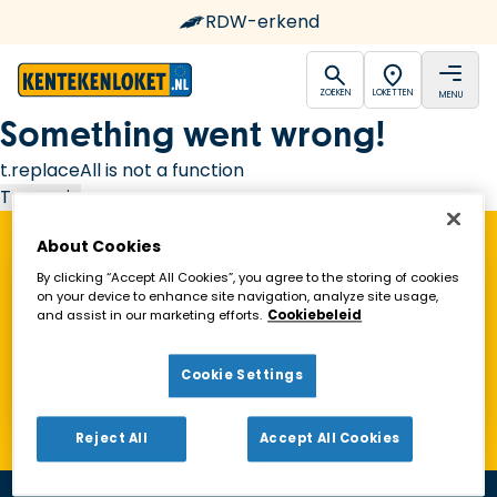
RDW-erkend
open
open
ZOEKEN
LOKETTEN
MENU
Ga naar de homepagina
Something went wrong!
t.replaceAll is not a function
Try again
About Cookies
Vind een Kentekenloket in de buurt!
By clicking “Accept All Cookies”, you agree to the storing of cookies
on your device to enhance site navigation, analyze site usage,
and assist in our marketing efforts.
Cookiebeleid
Zoeken
Cookie Settings
Toon alleen geopende loketten
Reject All
Accept All Cookies