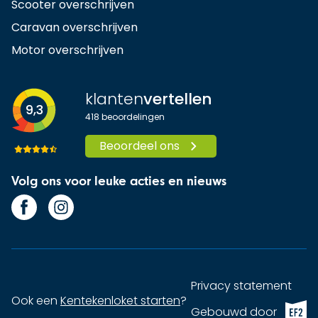
Scooter overschrijven
Caravan overschrijven
Motor overschrijven
klanten
vertellen
9,3
418
beoordelingen
Beoordeel ons
Volg ons voor leuke acties en nieuws
Privacy statement
Ook een
Kentekenloket starten
?
EF2 (op
Gebouwd door