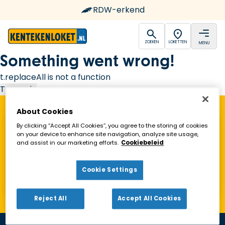
RDW-erkend
open
open
ZOEKEN
LOKETTEN
MENU
Ga naar de homepagina
Something went wrong!
t.replaceAll is not a function
Try again
About Cookies
Vind een Kentekenloket in de buurt!
By clicking “Accept All Cookies”, you agree to the storing of cookies
on your device to enhance site navigation, analyze site usage,
and assist in our marketing efforts.
Cookiebeleid
Zoeken
Cookie Settings
Toon alleen geopende loketten
Reject All
Accept All Cookies