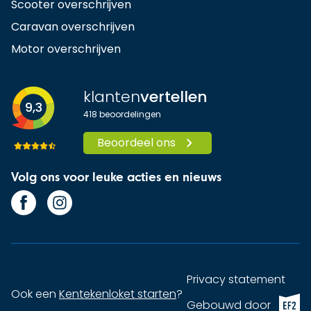
Scooter overschrijven
Caravan overschrijven
Motor overschrijven
klanten
vertellen
9,3
418
beoordelingen
Beoordeel ons
Volg ons voor leuke acties en nieuws
Privacy statement
Ook een
Kentekenloket starten
?
EF2 (op
Gebouwd door