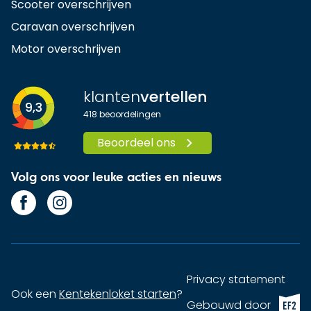
Scooter overschrijven
Caravan overschrijven
Motor overschrijven
klanten
vertellen
9,3
418
beoordelingen
Beoordeel ons
Volg ons voor leuke acties en nieuws
Privacy statement
Ook een
Kentekenloket starten
?
EF2 (op
Gebouwd door