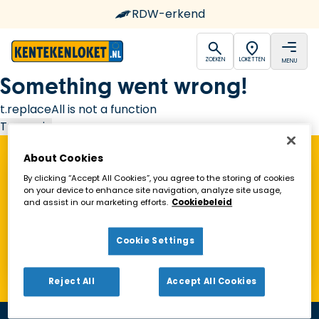
RDW-erkend
open
open
ZOEKEN
LOKETTEN
MENU
Ga naar de homepagina
Something went wrong!
t.replaceAll is not a function
Try again
About Cookies
Vind een Kentekenloket in de buurt!
By clicking “Accept All Cookies”, you agree to the storing of cookies
on your device to enhance site navigation, analyze site usage,
and assist in our marketing efforts.
Cookiebeleid
Zoeken
Cookie Settings
Toon alleen geopende loketten
Reject All
Accept All Cookies