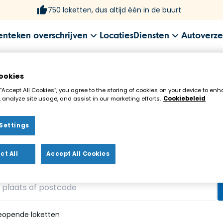
750 loketten, dus altijd één in de buurt
enteken overschrijven
Locaties
Diensten
Autoverze
ookies
 “Accept All Cookies”, you agree to the storing of cookies on your device to enh
 analyze site usage, and assist in our marketing efforts.
Cookiebeleid
Settings
ekenloket in de buurt!
ct All
Accept All Cookies
vonden
eopende loketten