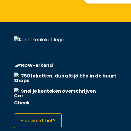
RDW-erkend
750 loketten, dus altijd één in de buurt
Snel je kenteken overschrijven
Hoe werkt het?