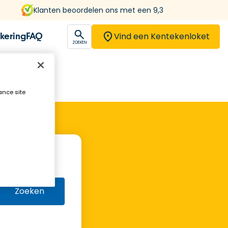
Klanten beoordelen ons met een 9,3
Vind een Kentekenloket
kering
FAQ
open
ZOEKEN
ance site
Zoeken