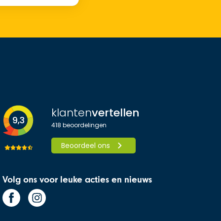
klanten
vertellen
9,3
418
beoordelingen
Beoordeel ons
Volg ons voor leuke acties en nieuws