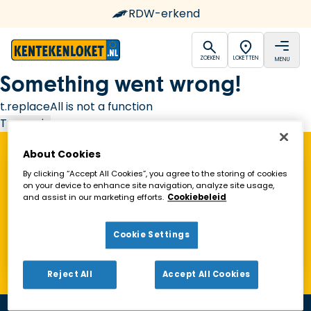
RDW-erkend
open
open
ZOEKEN
LOKETTEN
MENU
Ga naar de homepagina
Something went wrong!
t.replaceAll is not a function
Try again
About Cookies
Vind een Kentekenloket in de buurt!
By clicking “Accept All Cookies”, you agree to the storing of cookies
on your device to enhance site navigation, analyze site usage,
and assist in our marketing efforts.
Cookiebeleid
Zoeken
Cookie Settings
Toon alleen geopende loketten
Reject All
Accept All Cookies