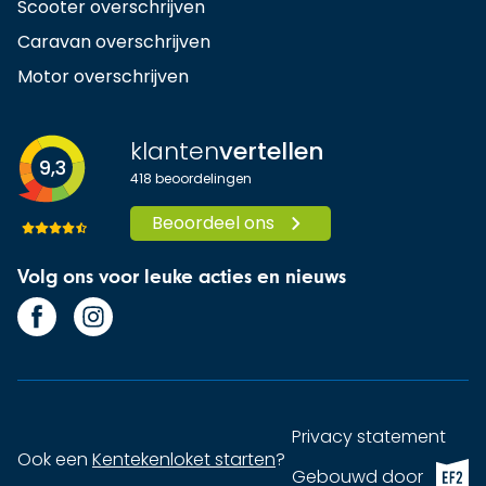
Scooter overschrijven
Caravan overschrijven
Motor overschrijven
klanten
vertellen
9,3
418
beoordelingen
Beoordeel ons
Volg ons voor leuke acties en nieuws
Privacy statement
Ook een
Kentekenloket starten
?
EF2 (op
Gebouwd door