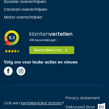
Scooter overschrijven
Caravan overschrijven
Motor overschrijven
klanten
vertellen
9,3
418
beoordelingen
Beoordeel ons
Volg ons voor leuke acties en nieuws
Privacy statement
Ook een
Kentekenloket starten
?
EF2 (op
Gebouwd door