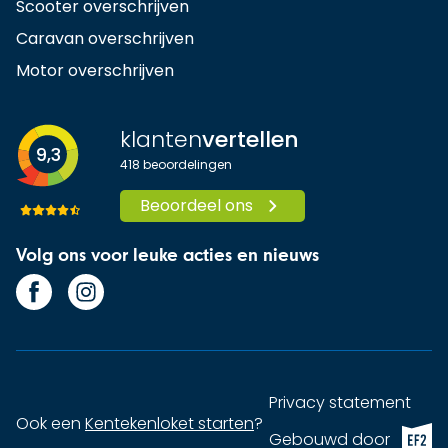
Scooter overschrijven
Caravan overschrijven
Motor overschrijven
klanten
vertellen
9,3
418
beoordelingen
Beoordeel ons
Volg ons voor leuke acties en nieuws
Privacy statement
Ook een
Kentekenloket starten
?
EF2 (op
Gebouwd door