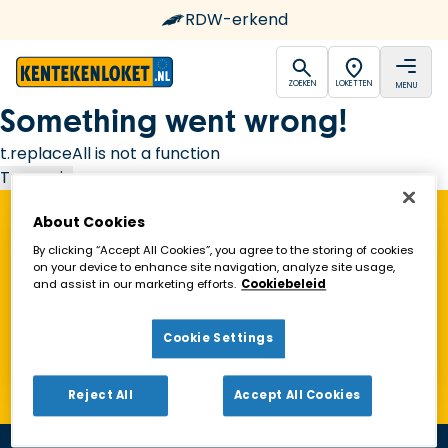
RDW-erkend
open
open
ZOEKEN
LOKETTEN
MENU
Ga naar de homepagina
Something went wrong!
t.replaceAll is not a function
Try again
About Cookies
Vind een Kentekenloket in de buurt!
By clicking “Accept All Cookies”, you agree to the storing of cookies
on your device to enhance site navigation, analyze site usage,
and assist in our marketing efforts.
Cookiebeleid
Zoeken
Cookie Settings
Toon alleen geopende loketten
Reject All
Accept All Cookies