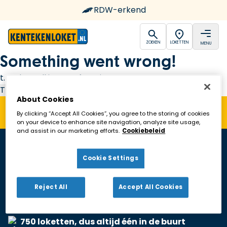
RDW-erkend
open
open
ZOEKEN
LOKETTEN
MENU
Ga naar de homepagina
Something went wrong!
t.replaceAll is not a function
Try again
About Cookies
By clicking “Accept All Cookies”, you agree to the storing of cookies
on your device to enhance site navigation, analyze site usage,
and assist in our marketing efforts.
Cookiebeleid
Cookie Settings
Reject All
Accept All Cookies
RDW-erkend
750 loketten, dus altijd één in de buurt