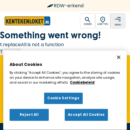
RDW-erkend
open
open
ZOEKEN
LOKETTEN
MENU
Ga naar de homepagina
Something went wrong!
t.replaceAll is not a function
Try again
About Cookies
Vind een Kentekenloket in de buurt!
By clicking “Accept All Cookies”, you agree to the storing of cookies
on your device to enhance site navigation, analyze site usage,
and assist in our marketing efforts.
Cookiebeleid
Zoeken
Cookie Settings
Toon alleen geopende loketten
Reject All
Accept All Cookies