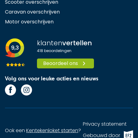
Scooter overschrijven
Caravan overschrijven
Motor overschrijven
klanten
vertellen
9,3
418
beoordelingen
Beoordeel ons
Volg ons voor leuke acties en nieuws
Privacy statement
Ook een
Kentekenloket starten
?
EF2 (op
Gebouwd door