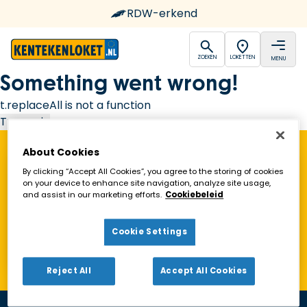
RDW-erkend
open
open
ZOEKEN
LOKETTEN
MENU
Ga naar de homepagina
Something went wrong!
t.replaceAll is not a function
Try again
About Cookies
Vind een Kentekenloket in de buurt!
By clicking “Accept All Cookies”, you agree to the storing of cookies
on your device to enhance site navigation, analyze site usage,
and assist in our marketing efforts.
Cookiebeleid
Zoeken
Cookie Settings
Toon alleen geopende loketten
Reject All
Accept All Cookies