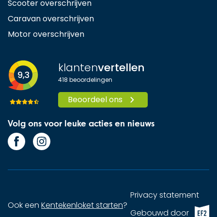
Scooter overschrijven
Caravan overschrijven
Motor overschrijven
klanten
vertellen
9,3
418
beoordelingen
Beoordeel ons
Volg ons voor leuke acties en nieuws
Privacy statement
Ook een
Kentekenloket starten
?
EF2 (op
Gebouwd door