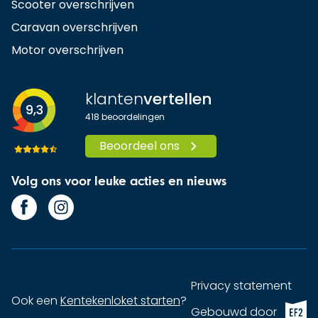
Scooter overschrijven
Caravan overschrijven
Motor overschrijven
klanten
vertellen
9,3
418
beoordelingen
Beoordeel ons
Volg ons voor leuke acties en nieuws
Privacy statement
Ook een
Kentekenloket starten
?
EF2 (op
Gebouwd door