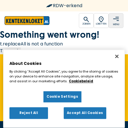
RDW-erkend
open
open
ZOEKEN
LOKETTEN
MENU
Ga naar de homepagina
Something went wrong!
t.replaceAll is not a function
Try again
About Cookies
Vind een Kentekenloket in de buurt!
By clicking “Accept All Cookies”, you agree to the storing of cookies
on your device to enhance site navigation, analyze site usage,
and assist in our marketing efforts.
Cookiebeleid
Zoeken
Cookie Settings
Toon alleen geopende loketten
Reject All
Accept All Cookies