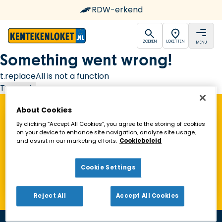
RDW-erkend
open
open
ZOEKEN
LOKETTEN
MENU
Ga naar de homepagina
Something went wrong!
t.replaceAll is not a function
Try again
About Cookies
Vind een Kentekenloket in de buurt!
By clicking “Accept All Cookies”, you agree to the storing of cookies
on your device to enhance site navigation, analyze site usage,
and assist in our marketing efforts.
Cookiebeleid
Zoeken
Cookie Settings
Toon alleen geopende loketten
Reject All
Accept All Cookies