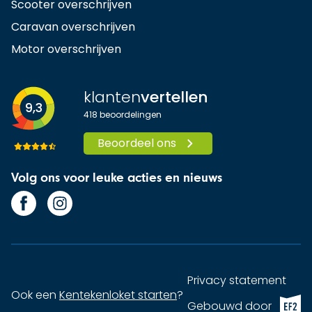
Scooter overschrijven
Caravan overschrijven
Motor overschrijven
klanten
vertellen
9,3
418
beoordelingen
Beoordeel ons
Volg ons voor leuke acties en nieuws
Privacy statement
Ook een
Kentekenloket starten
?
EF2 (op
Gebouwd door