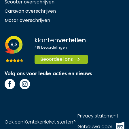
Scooter overschrijven
Caravan overschrijven
Motor overschrijven
klanten
vertellen
9,3
418
beoordelingen
Beoordeel ons
Volg ons voor leuke acties en nieuws
Privacy statement
Ook een
Kentekenloket starten
?
EF2 (op
Gebouwd door