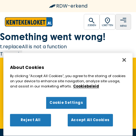
RDW-erkend
open
open
ZOEKEN
LOKETTEN
MENU
Ga naar de homepagina
Something went wrong!
t.replaceAll is not a function
Try again
About Cookies
Vind een Kentekenloket in de buurt!
By clicking “Accept All Cookies”, you agree to the storing of cookies
on your device to enhance site navigation, analyze site usage,
and assist in our marketing efforts.
Cookiebeleid
Zoeken
Cookie Settings
Toon alleen geopende loketten
Reject All
Accept All Cookies