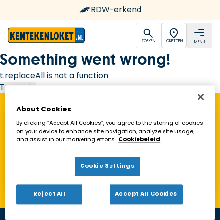
RDW-erkend
open
open
ZOEKEN
LOKETTEN
MENU
Ga naar de homepagina
Something went wrong!
t.replaceAll is not a function
Try again
About Cookies
Vind een Kentekenloket in de buurt!
By clicking “Accept All Cookies”, you agree to the storing of cookies
on your device to enhance site navigation, analyze site usage,
and assist in our marketing efforts.
Cookiebeleid
Zoeken
Cookie Settings
Toon alleen geopende loketten
Reject All
Accept All Cookies