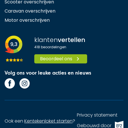
Scooter overschrijven
Caravan overschrijven
Motor overschrijven
klanten
vertellen
9,3
418
beoordelingen
Beoordeel ons
Volg ons voor leuke acties en nieuws
Privacy statement
Ook een
Kentekenloket starten
?
EF2 (op
Gebouwd door