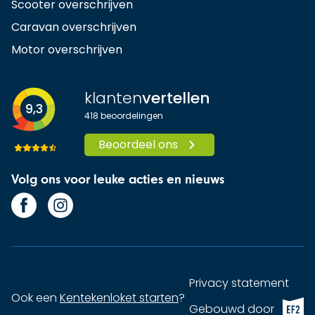
Scooter overschrijven
Caravan overschrijven
Motor overschrijven
klanten
vertellen
9,3
418
beoordelingen
Beoordeel ons
Volg ons voor leuke acties en nieuws
Privacy statement
Ook een
Kentekenloket starten
?
EF2 (op
Gebouwd door