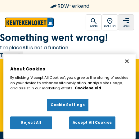
RDW-erkend
open
open
ZOEKEN
LOKETTEN
MENU
Ga naar de homepagina
Something went wrong!
t.replaceAll is not a function
Try again
About Cookies
Vind een Kentekenloket in de buurt!
By clicking “Accept All Cookies”, you agree to the storing of cookies
on your device to enhance site navigation, analyze site usage,
and assist in our marketing efforts.
Cookiebeleid
Zoeken
Cookie Settings
Toon alleen geopende loketten
Reject All
Accept All Cookies