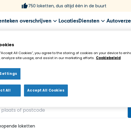
750 loketten, dus altijd één in de buurt
enteken overschrijven
Locaties
Diensten
Autoverze
ookies
 “Accept All Cookies”, you agree to the storing of cookies on your device to enh
 analyze site usage, and assist in our marketing efforts.
Cookiebeleid
Settings
ekenloket in de buurt!
ct All
Accept All Cookies
vonden
eopende loketten