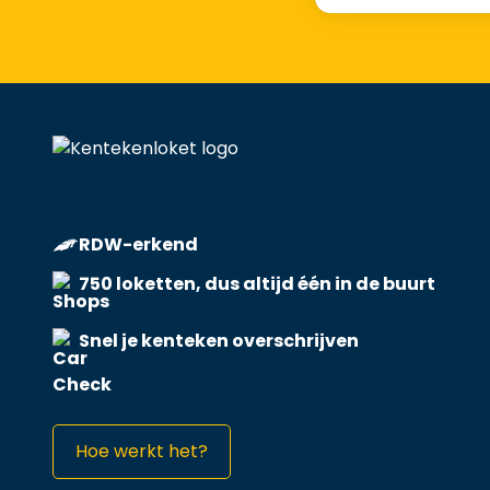
RDW-erkend
750 loketten, dus altijd één in de buurt
Snel je kenteken overschrijven
Hoe werkt het?