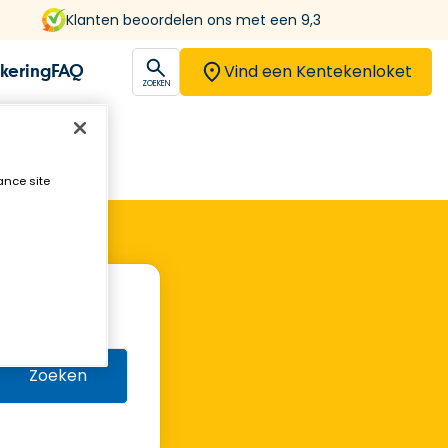
Klanten beoordelen ons met een 9,3
Vind een Kentekenloket
kering
FAQ
open
ZOEKEN
ance site
Zoeken