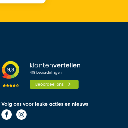
klanten
vertellen
9,3
418
beoordelingen
Beoordeel ons
Volg ons voor leuke acties en nieuws