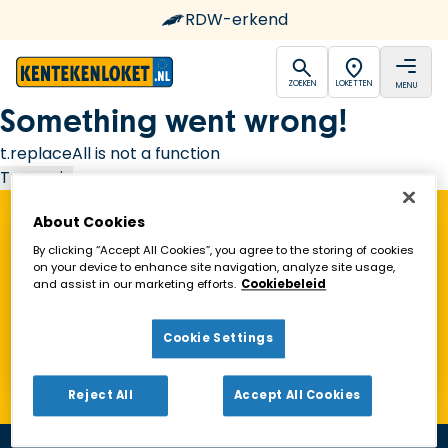
RDW-erkend
open
open
ZOEKEN
LOKETTEN
MENU
Ga naar de homepagina
Something went wrong!
t.replaceAll is not a function
Try again
About Cookies
Vind een Kentekenloket in de buurt!
By clicking “Accept All Cookies”, you agree to the storing of cookies
on your device to enhance site navigation, analyze site usage,
and assist in our marketing efforts.
Cookiebeleid
Zoeken
Cookie Settings
Toon alleen geopende loketten
Reject All
Accept All Cookies