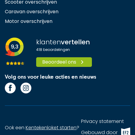
Scooter overschrijven
Caravan overschrijven
Motor overschrijven
klanten
vertellen
9,3
418
beoordelingen
Beoordeel ons
Volg ons voor leuke acties en nieuws
Privacy statement
Ook een
Kentekenloket starten
?
EF2 (op
Gebouwd door