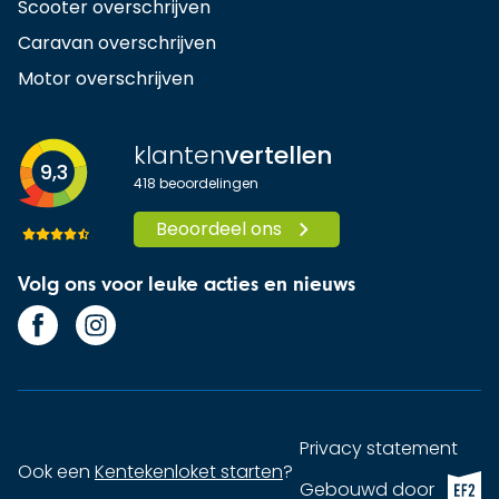
Scooter overschrijven
Caravan overschrijven
Motor overschrijven
klanten
vertellen
9,3
418
beoordelingen
Beoordeel ons
Volg ons voor leuke acties en nieuws
Privacy statement
Ook een
Kentekenloket starten
?
EF2 (op
Gebouwd door