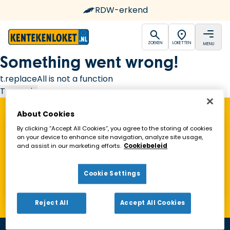
RDW-erkend
open
open
ZOEKEN
LOKETTEN
MENU
Ga naar de homepagina
Something went wrong!
t.replaceAll is not a function
Try again
About Cookies
Vind een Kentekenloket in de buurt!
By clicking “Accept All Cookies”, you agree to the storing of cookies
on your device to enhance site navigation, analyze site usage,
and assist in our marketing efforts.
Cookiebeleid
Zoeken
Cookie Settings
Toon alleen geopende loketten
Reject All
Accept All Cookies