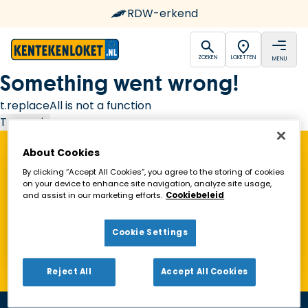
RDW-erkend
open
open
ZOEKEN
LOKETTEN
MENU
Ga naar de homepagina
Something went wrong!
t.replaceAll is not a function
Try again
About Cookies
Vind een Kentekenloket in de buurt!
By clicking “Accept All Cookies”, you agree to the storing of cookies
on your device to enhance site navigation, analyze site usage,
and assist in our marketing efforts.
Cookiebeleid
Zoeken
Cookie Settings
Toon alleen geopende loketten
Reject All
Accept All Cookies