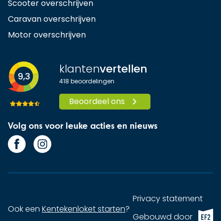
Scooter overschrijven
Caravan overschrijven
Motor overschrijven
klanten
vertellen
9,3
418
beoordelingen
Beoordeel ons
Volg ons voor leuke acties en nieuws
Privacy statement
Ook een
Kentekenloket starten
?
EF2 (op
Gebouwd door