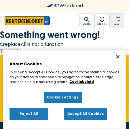
RDW-erkend
open
open
ZOEKEN
LOKETTEN
MENU
Ga naar de homepagina
Something went wrong!
t.replaceAll is not a function
Try again
About Cookies
Vind een Kentekenloket in de buurt!
By clicking “Accept All Cookies”, you agree to the storing of cookies
on your device to enhance site navigation, analyze site usage,
and assist in our marketing efforts.
Cookiebeleid
Zoeken
Cookie Settings
Toon alleen geopende loketten
Reject All
Accept All Cookies