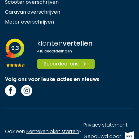
Scooter overschrijven
Caravan overschrijven
Motor overschrijven
klanten
vertellen
9,3
418
beoordelingen
Beoordeel ons
Volg ons voor leuke acties en nieuws
Privacy statement
Ook een
Kentekenloket starten
?
EF2 (op
Gebouwd door