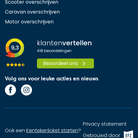
Scooter overschrijven
Caravan overschrijven
Motor overschrijven
klanten
vertellen
9,3
418
beoordelingen
Beoordeel ons
Volg ons voor leuke acties en nieuws
Privacy statement
Ook een
Kentekenloket starten
?
EF2 (op
Gebouwd door