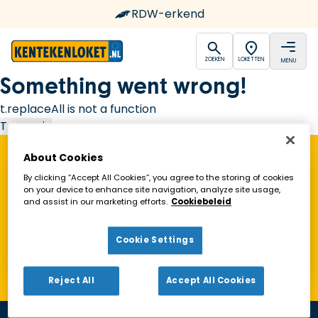
RDW-erkend
open
open
ZOEKEN
LOKETTEN
MENU
Ga naar de homepagina
Something went wrong!
t.replaceAll is not a function
Try again
About Cookies
Vind een Kentekenloket in de buurt!
By clicking “Accept All Cookies”, you agree to the storing of cookies
on your device to enhance site navigation, analyze site usage,
and assist in our marketing efforts.
Cookiebeleid
Zoeken
Cookie Settings
Toon alleen geopende loketten
Reject All
Accept All Cookies