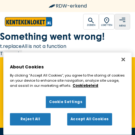
RDW-erkend
open
open
ZOEKEN
LOKETTEN
MENU
Ga naar de homepagina
Something went wrong!
t.replaceAll is not a function
Try again
About Cookies
Vind een Kentekenloket in de buurt!
By clicking “Accept All Cookies”, you agree to the storing of cookies
on your device to enhance site navigation, analyze site usage,
and assist in our marketing efforts.
Cookiebeleid
Zoeken
Cookie Settings
Toon alleen geopende loketten
Reject All
Accept All Cookies