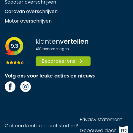
Scooter overschrijven
Caravan overschrijven
Motor overschrijven
klanten
vertellen
9,3
418
beoordelingen
Beoordeel ons
Volg ons voor leuke acties en nieuws
Privacy statement
Ook een
Kentekenloket starten
?
EF2 (op
Gebouwd door