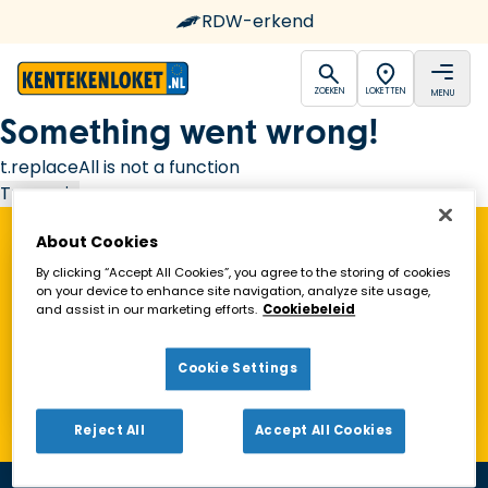
RDW-erkend
open
open
ZOEKEN
LOKETTEN
MENU
Ga naar de homepagina
Something went wrong!
t.replaceAll is not a function
Try again
About Cookies
Vind een Kentekenloket in de buurt!
By clicking “Accept All Cookies”, you agree to the storing of cookies
on your device to enhance site navigation, analyze site usage,
and assist in our marketing efforts.
Cookiebeleid
Zoeken
Cookie Settings
Toon alleen geopende loketten
Reject All
Accept All Cookies