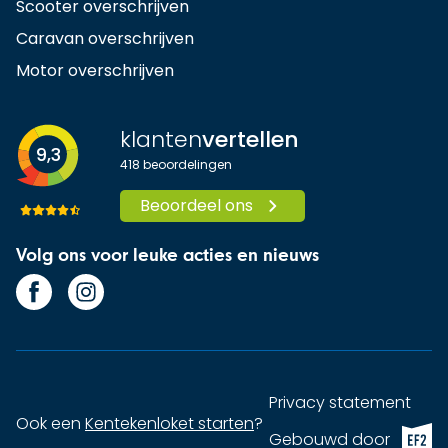
Scooter overschrijven
Caravan overschrijven
Motor overschrijven
klanten
vertellen
9,3
418
beoordelingen
Beoordeel ons
Volg ons voor leuke acties en nieuws
Privacy statement
Ook een
Kentekenloket starten
?
EF2 (op
Gebouwd door