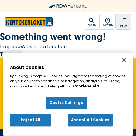
RDW-erkend
open
open
ZOEKEN
LOKETTEN
MENU
Ga naar de homepagina
Something went wrong!
t.replaceAll is not a function
Try again
About Cookies
Vind een Kentekenloket in de buurt!
By clicking “Accept All Cookies”, you agree to the storing of cookies
on your device to enhance site navigation, analyze site usage,
and assist in our marketing efforts.
Cookiebeleid
Zoeken
Cookie Settings
Toon alleen geopende loketten
Reject All
Accept All Cookies