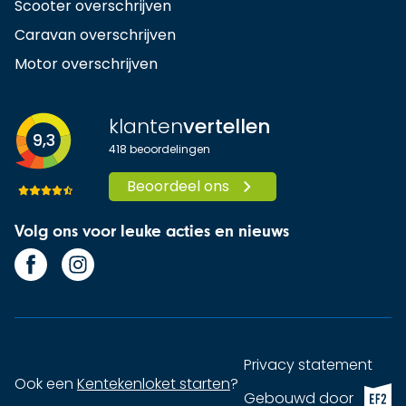
Scooter overschrijven
Caravan overschrijven
Motor overschrijven
klanten
vertellen
9,3
418
beoordelingen
Beoordeel ons
Volg ons voor leuke acties en nieuws
Privacy statement
Ook een
Kentekenloket starten
?
EF2 (op
Gebouwd door