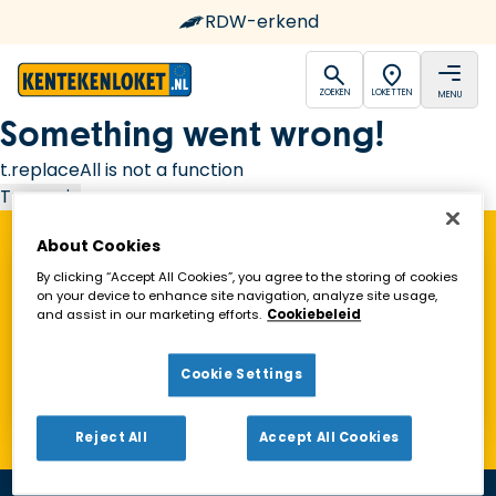
RDW-erkend
open
open
ZOEKEN
LOKETTEN
MENU
Ga naar de homepagina
Something went wrong!
t.replaceAll is not a function
Try again
About Cookies
Vind een Kentekenloket in de buurt!
By clicking “Accept All Cookies”, you agree to the storing of cookies
on your device to enhance site navigation, analyze site usage,
and assist in our marketing efforts.
Cookiebeleid
Zoeken
Cookie Settings
Toon alleen geopende loketten
Reject All
Accept All Cookies