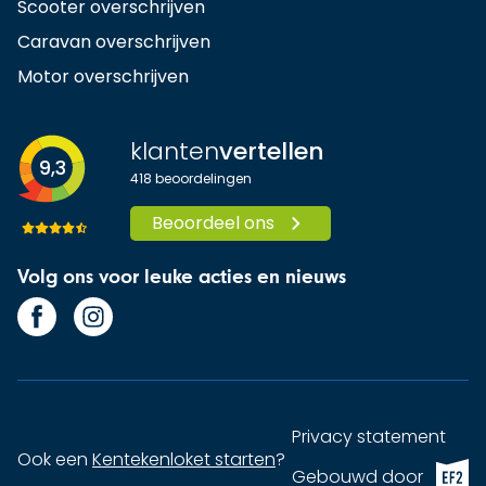
Scooter overschrijven
Caravan overschrijven
Motor overschrijven
klanten
vertellen
9,3
418
beoordelingen
Beoordeel ons
Volg ons voor leuke acties en nieuws
Privacy statement
Ook een
Kentekenloket starten
?
EF2 (op
Gebouwd door