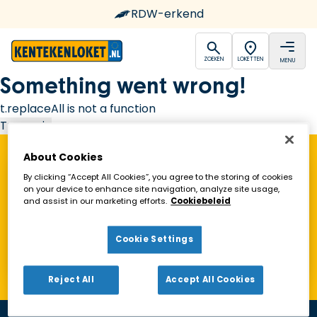
RDW-erkend
open
open
ZOEKEN
LOKETTEN
MENU
Ga naar de homepagina
Something went wrong!
t.replaceAll is not a function
Try again
About Cookies
Vind een Kentekenloket in de buurt!
By clicking “Accept All Cookies”, you agree to the storing of cookies
on your device to enhance site navigation, analyze site usage,
and assist in our marketing efforts.
Cookiebeleid
Zoeken
Cookie Settings
Toon alleen geopende loketten
Reject All
Accept All Cookies