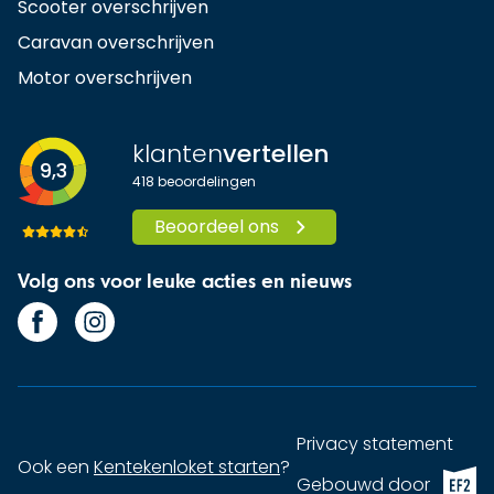
Scooter overschrijven
Caravan overschrijven
Motor overschrijven
klanten
vertellen
9,3
418
beoordelingen
Beoordeel ons
Volg ons voor leuke acties en nieuws
Privacy statement
Ook een
Kentekenloket starten
?
EF2 (op
Gebouwd door