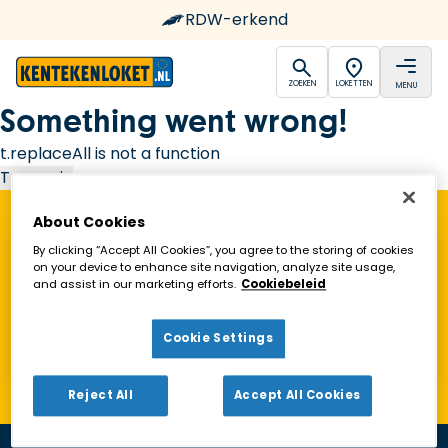
RDW-erkend
open
open
ZOEKEN
LOKETTEN
MENU
Ga naar de homepagina
Something went wrong!
t.replaceAll is not a function
Try again
About Cookies
Vind een Kentekenloket in de buurt!
By clicking “Accept All Cookies”, you agree to the storing of cookies
on your device to enhance site navigation, analyze site usage,
and assist in our marketing efforts.
Cookiebeleid
Zoeken
Cookie Settings
Toon alleen geopende loketten
Reject All
Accept All Cookies