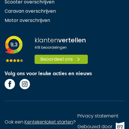
Scooter overschrijven
Caravan overschrijven
Motor overschrijven
klanten
vertellen
9,3
418
beoordelingen
Beoordeel ons
Volg ons voor leuke acties en nieuws
Privacy statement
Ook een
Kentekenloket starten
?
EF2 (op
Gebouwd door